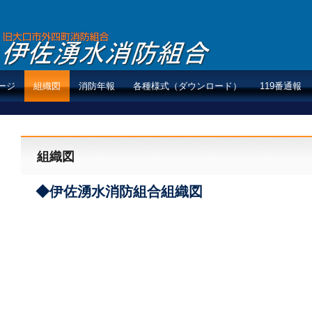
ージ
組織図
消防年報
各種様式（ダウンロード）
119番通報
組織図
◆
伊佐湧水消防組合組織図